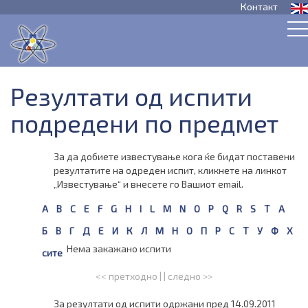
Контакт
Резултати од испити
подредени по предмет
За да добиете известување кога ќе бидат поставени
резултатите на одреден испит, кликнете на линкот
„Известување“ и внесете го Вашиот email.
A
B
C
E
F
G
H
I
L
M
N
O
P
Q
R
S
T
А
Б
В
Г
Д
Е
И
К
Л
М
Н
О
П
Р
С
Т
У
Ф
Х
Нема закажано испити
сите
<< претходно
| |
следно >>
За резултати од испити одржани пред 14.09.2011