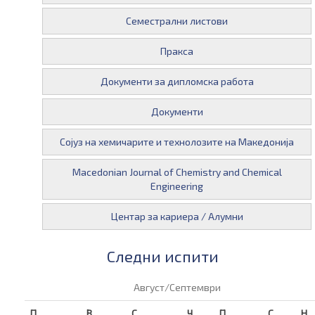
Семестрални листови
Пракса
Документи за дипломска работа
Документи
Сојуз на хемичарите и технолозите на Македонија
Macedonian Journal of Chemistry and Chemical
Engineering
Центар за кариера / Алумни
Следни испити
Август/Септември
П
В
С
Ч
П
С
Н