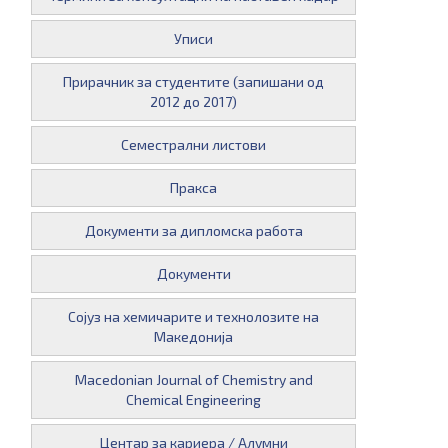
Уписи
Прирачник за студентите (запишани од
2012 до 2017)
Семестрални листови
Пракса
Документи за дипломска работа
Документи
Сојуз на хемичарите и технолозите на
Македонија
Macedonian Journal of Chemistry and
Chemical Engineering
Центар за кариера / Алумни