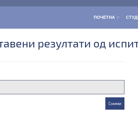
ПОЧЕТНА
СТУД
тавени резултати од испи