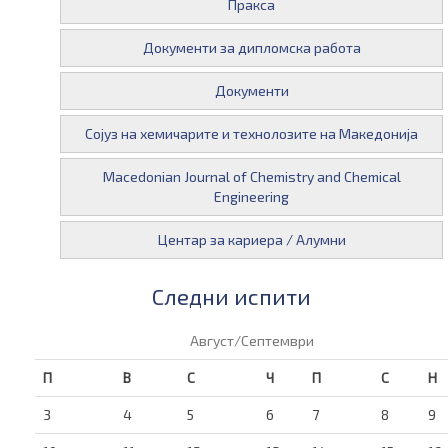
Пракса
Документи за дипломска работа
Документи
Сојуз на хемичарите и технолозите на Македонија
Macedonian Journal of Chemistry and Chemical
Engineering
Центар за кариера / Алумни
Следни испити
Август/Септември
П
В
С
Ч
П
С
Н
3
4
5
6
7
8
9