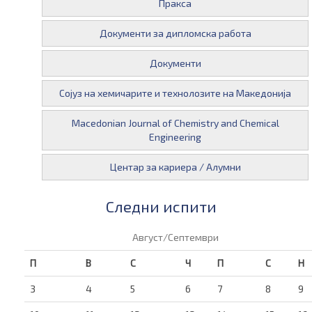
Пракса
Документи за дипломска работа
Документи
Сојуз на хемичарите и технолозите на Македонија
Macedonian Journal of Chemistry and Chemical
Engineering
Центар за кариера / Алумни
Следни испити
Август/Септември
П
В
С
Ч
П
С
Н
3
4
5
6
7
8
9