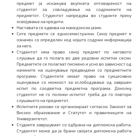
предмет ја искажува вкупната оптовареност на
студентот за совладување на содржините на
предметот. Студентот напредува во студиите преку
освојување на кредити.
Наставата се одвива на македонски јазик.
Сите предмети се едносеместрални. Секој предмет е
означен со определен код којшто содржи информација
за него.
Студентот има право секој предмет по неговото
слушање да го полага во две редовни испитни сесии.
Предметите се полагаат писмено и усно во зависност од
начините на оценување предвидени со предметните
програми. Студентите имаат право на сукцесивно
оценување со можност за ослободување од завршен
испит по соодветна предметна програма. Доколку
студентот не го положи испитот треба да го повтори
слушањето на предметот.
Испитните рокови се организираат согласно Законот за
Високо образование и Статутот и правилниците на
Универзитетот.
Студиите завршуваат со одбрана на дипломска работа.
Студентот може да ја брани својата дипломска работа