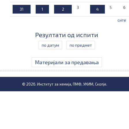
3
5
6
31
1
2
4
сите
Резултати од испити
по датум
по предмет
Материјали за предавања
© 2026. Институт за хемија, ПМФ, УКИМ, Скопје.