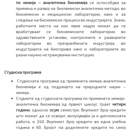
по хемија – аналитичка биохемија
се оспособува за
примена и развој на биохемиски аналитички методи, во
биохемиски и медицински лаборатории, како и за
следење на биохемиски процеси во индустријата. Значи,
работните места на кои овие кадри можат да се
вработуваат се биохемиските лаборатории во
здравствените установи, контролните и развојните
лаборатории во прехранбената индустрија, во
индустријата на биогорива како и лабораториите во
разни научно-истражувачки институции.
Студиска програма
Студиската програма од применета хемија-аналитичка
биохемија е од подрачјето на природните науки –
хемија.
Студиите од студиската програма по применета хемија-
аналитичка биохемија од првиот циклус траат
четири
години
, односно
осум
семестри. Вкупниот број кредити
што можат да се освојат, вклучувајќи ја и дипломската
работа, е 240. Вкупниот број кредити во една учебна
година e 60. Бројот на доделените кредити по секој