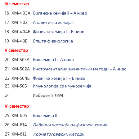
IV семестар
16
ХМ-403А
Органска хемија II – А ниво
17
ХМ-402
Аналитичка хемија II
18
ХМ-404Б
Физичка хемија I – Б ниво
19
ХМ-40Б
Општа физиологија
V семестар
20
ХМ-505А
Биохемија I – А ниво
21
ХМ-502А
Инструментални аналитички методи – А ниво
22
ХМ-504Б
Физичка хемија II – Б ниво
23
ХМ-50Б
Имунологија со имунохемија
24
Изборен УКИМ
VI семестар
25
ХМ-605
Биохемија II
26
ХМ-614
Одбрани поглавја од физичка хемија
27
ХМ-612
Хроматографски методи