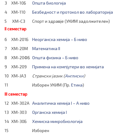
3
ХМ-10Б
Oпшта биологија
4
ХМ-110
Безбедност и протокол во лабораторија
5
ХМ-СЗ
Спорт и здравје (УКИМ задолжителен)
II семестар
6
ХМ-201Б
Неорганска хемија – Б ниво
7
ХМ-20М
Математика II
8
ХМ-20ФБ
Општа физика – Б ниво
9
ХМ-209
Примена на компјутери во хемијата
10
ХМ-ЈАЗ
Странски јазик (
Англиски
)
11
Изборен УКИМ (Пр.
Етика
)
III семестар
12
ХМ-302А
Аналитичка хемија I – А ниво
13
ХМ-303
Органска хемија I
14
ХМ-30Б
Хемиска микробиологија
15
Изборен