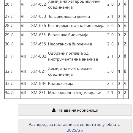
Хемија на хетероциклични
26
Л
VI
ХМ-652
2
0
3
4
соединенија
27
Л
VI
ХМ-653
Токсиколошка хемија
2
1
0
4
28
Л
VI
ХМ-654
Експериментална биохемија
2
0
4
4
29
Л
VI
ХМ-655
Еколошка биохемија
2
0
0
2
30
Л
VI
ХМ-656
Неорганска биохемија
2
0
1
2
Одбрани поглавја од
31
Л
VIII
ХМ-802
2
1
3
6
инструментална анализа
Хемија на комплексни
32
Л
VIII
ХМ-821
3
0
4
6
соединенија
33
Л
VIII
ХМ-834
Радиохемија
2
2
0
4
34
Л
VIII
ХМ-851
Молекуларно моделирање
2
1
0
2
Најава на корисници
Распоред за наставни активности во учебната
2025/26