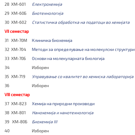
28
ХМ-601
Електрохемија
29
ХМ-60Б
Биотехнологија
30
ХМ-602
Статистичка обработка на податоци во хемијата
VII семестар
31
ХМ-70М
Клиничка биохемија
32
ХМ-704
Методи за определување на молекулски структури
33
ХМ-70Б
Основи на молекуларната биологија
34
Изборен
35
ХМ-719
Управување со квалитет во хемиска лабораторија
36
Изборен
VIII семестар
37
ХМ-823
Хемија на природни производи
38
ХМ-801
Нанохемија и нанотехнологија
39
ХМ-80Б
Биохемија III
40
Изборен