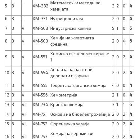
Математички методи во
5
З
III
ХМ-332
3
2
0
4
хемијата
6
З
III
ХМ-351
Нутриционизам
2
0
0
4
7
З
V
ХМ-508
Индустриска хемија
5
1
0
6
Хемија на животната
8
З
V
ХМ-509
2
0
4
6
средина
Хемиско експериментирање
9
З
V
ХМ-551
2
0
2
4
1
Анализа на нафтени
10
З
V
ХМ-554
2
0
2
4
деривати и горива
11
З
V
ХМ-555
Теоретска органска хемија
4
0
0
4
12
З
V
ХМ-556
Хемометрија
2
1
0
4
13
З
VII
ХМ-734
Кристалохемија
3
1
1
6
14
З
VII
ХМ-751
Основи на биоелектрохемија
2
0
2
4
15
З
VII
ХМ-752
Форензичка хемија
2
0
2
4
Хемија на керамички
16
З
VII
ХМ-753
2
0
2
4