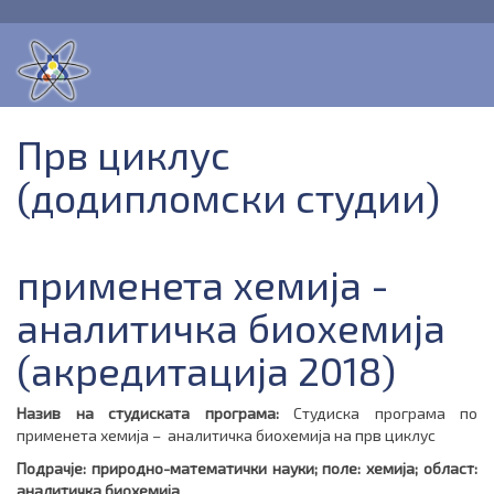
Прв циклус
(додипломски студии)
применета хемија -
аналитичка биохемија
(акредитација 2018)
Назив на студиската програма
:
Студиска програма по
применета хемија – аналитичка биохемија на прв циклус
Подрачје: природно-математички науки; поле: хемија; област:
аналитичка биохемија