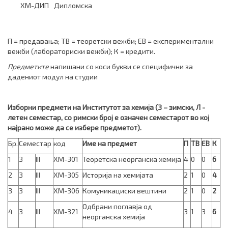
ХМ-ДИП
Дипломска
П = предавања; ТВ = теоретски вежби; ЕВ = експериментални
вежби (лабораториски вежби); К = кредити.
Предметите
напишани со коси букви се специфични за
дадениот модул на студии
Изборни предмети на Институтот за хемија (З – зимски, Л -
летен семестар, со римски број е означен семестарот во кој
најрано може да се избере предметот).
Бр.
Семестар
код
Име на предмет
П
ТВ
ЕВ
К
1
З
III
ХМ-301
Теоретска неорганска хемија
4
0
0
6
2
З
III
ХМ-305
Историја на хемијата
2
1
0
4
3
З
III
ХМ-306
Комуникациски вештини
2
1
0
2
Одбрани поглавја од
4
З
III
ХМ-321
3
1
3
6
неорганска хемија