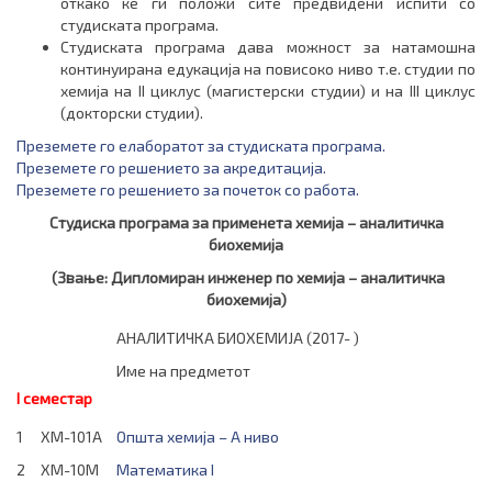
откако ќе ги положи сите предвидени испити со
студиската програма.
Студиската програма дава можност за натамошна
континуирана едукација на повисоко ниво т.е. студии по
хемија на II циклус (магистерски студии) и на III циклус
(докторски студии).
Преземете го елаборатот за студиската програма.
Преземете го решението за акредитација.
Преземете го решението за почеток со работа.
Студиска програма за применета хемија
– аналитичка
биохемија
(Звање
:
Дипломиран инженер по хемија
– аналитичка
биохемија)
АНАЛИТИЧКА БИОХЕМИЈА (2017- )
Име на предметот
I семестар
1
ХМ-101А
Општа хемија – А ниво
2
ХМ-10М
Математика I