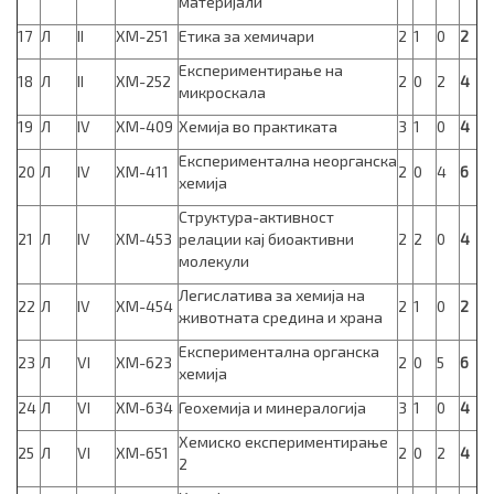
материјали
17
Л
II
ХМ-251
Етика за хемичари
2
1
0
2
Експериментирање на
18
Л
II
ХМ-252
2
0
2
4
микроскала
19
Л
IV
ХМ-409
Хемија во практиката
3
1
0
4
Експериментална неорганска
20
Л
IV
ХМ-411
2
0
4
6
хемија
Структура-активност
21
Л
IV
ХМ-453
релации кај биоактивни
2
2
0
4
молекули
Легислатива за хемија на
22
Л
IV
ХМ-454
2
1
0
2
животната средина и храна
Експериментална органска
23
Л
VI
ХM-623
2
0
5
6
хемија
24
Л
VI
ХМ-634
Геохемија и минералогија
3
1
0
4
Хемиско експериментирање
25
Л
VI
ХМ-651
2
0
2
4
2