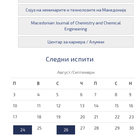
Сојуз на хемичарите и технолозите на Македонија
Macedonian Journal of Chemistry and Chemical
Engineering
Центар за кариера / Алумни
Следни испити
Август/Септември
П
В
С
Ч
П
С
Н
3
4
5
6
7
8
9
10
11
12
13
14
15
16
17
18
19
20
21
22
23
25
27
28
29
30
24
26