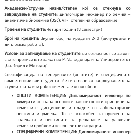
Академски
/струч
eн назив
/степен кој се стекнува со
завршување на студиите
:
дипломиран инженер по хемија –
аналитичка биохемија (BSc), VII-1 степен на образование
Tраење на студиите
:
Четири години (8 семестри)
Број на кредити:
Вкупен број на кредити 240 (вклучувајќи и
дипломска работа).
Услови за запишување на студентите
:
во согласност со закон­
ски­те прописи што важат во Р. Македонија и на Универзитетот
„Св. Кирил и Методиј“.
Спецификација на генеричките (општите) и специфичните
компетенции кои студентот ќе ги стекне со завршувањето на
студиите и за кои работни места е оспособен:
ОПШТИ КОМПЕТЕНЦИИ: Дипломираниот инженер по
хемија
ги познава основите законитости и принципи на
хемиските дисциплини и владее со лабораториски
вештини и умеења. Тој е оспособен за примена на
знаењата и вештините за решавање на различни
хемиски проблеми во конкретни ситуации.
СПЕЦИФИЧНИ
КОМПЕТЕНЦИИ: Дипломираниот инженер