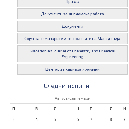
Пракса
Документи за дипломска работа
Документи
Сојуз на хемичарите и технолозите на Македонија
Macedonian Journal of Chemistry and Chemical
Engineering
Центар за кариера / Алумни
Следни испити
Август/Септември
П
В
С
Ч
П
С
Н
3
4
5
6
7
8
9