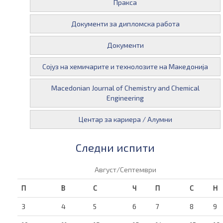
Пракса
Документи за дипломска работа
Документи
Сојуз на хемичарите и технолозите на Македонија
Macedonian Journal of Chemistry and Chemical
Engineering
Центар за кариера / Алумни
Следни испити
Август/Септември
П
В
С
Ч
П
С
Н
3
4
5
6
7
8
9