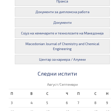
Пракса
Документи за дипломска работа
Документи
Сојуз на хемичарите и технолозите на Македонија
Macedonian Journal of Chemistry and Chemical
Engineering
Центар за кариера / Алумни
Следни испити
Август/Септември
П
В
С
Ч
П
С
Н
3
4
5
6
7
8
9