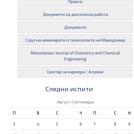
Пракса
Документи за дипломска работа
Документи
Сојуз на хемичарите и технолозите на Македонија
Macedonian Journal of Chemistry and Chemical
Engineering
Центар за кариера / Алумни
Следни испити
Август/Септември
П
В
С
Ч
П
С
Н
3
4
5
6
7
8
9