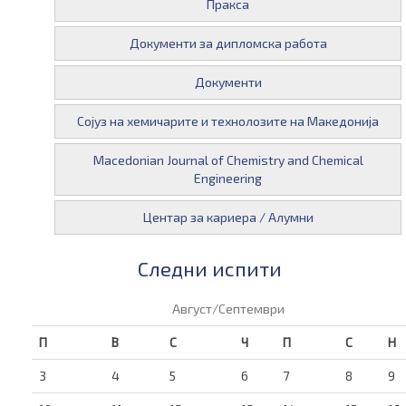
Пракса
Документи за дипломска работа
Документи
Сојуз на хемичарите и технолозите на Македонија
Macedonian Journal of Chemistry and Chemical
Engineering
Центар за кариера / Алумни
Следни испити
Август/Септември
П
В
С
Ч
П
С
Н
3
4
5
6
7
8
9