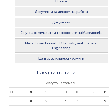
Пракса
Документи за дипломска работа
Документи
Сојуз на хемичарите и технолозите на Македонија
Macedonian Journal of Chemistry and Chemical
Engineering
Центар за кариера / Алумни
Следни испити
Август/Септември
П
В
С
Ч
П
С
Н
3
4
5
6
7
8
9