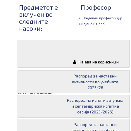
Предметот е
Професор
вклучен во
Редовен професор д-р
следните
Билјана Пејова
насоки:
Следни
Материјали
испити од
Најава на корисници
овој предмет:
20 август 2015 во 10:00
Распоред за наставни
P124; I декада
активности во учебната
10 септември 2015 во
2025/26
10:00 P124; II декада
30 ноември 2015 во
Распоред на испити за јунска
10:00 Неорганска
и септемвриска испитна
биохемија, ноемвриска
сесија (2025/2026)
испитна сесија, П124
22 јануари 2016 во 10:00
Распоред за наставни
I декада, П124
активности во учебната