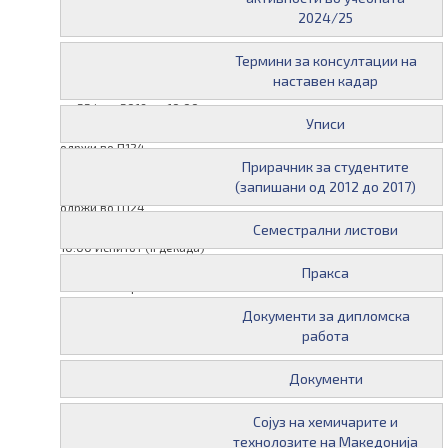
29 јануари 2016 во 10:00
2024/25
II декада, ХА
08 јуни 2016 во 10:00
Термини за консултации на
Испитот (I декада) ќе се
наставен кадар
одржи во П124.
22 јуни 2016 во 10:00
Уписи
Испитот (II декада) ќе се
одржи во П124.
Прирачник за студентите
24 август 2016 во 10:00
(запишани од 2012 до 2017)
Испитот (I декада) ќе се
одржи во П124.
07 септември 2016 во
Семестрални листови
10:00 Испитот (II декада)
ќе се одржи во П124.
Пракса
25 ноември 2016 во
12:00
Документи за дипломска
18 јануари 2016 во 10:00
работа
I декада, P101
30 јануари 2017 во 10:00
Документи
II декада, П101
18 јануари 2017 во 10:00
Сојуз на хемичарите и
I декада, П101
технолозите на Македонија
09 јуни 2017 во 10:00