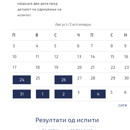
најдоцна два дена пред
датумот на одржување на
испитот.
Август/Септември
П
В
С
Ч
П
С
Н
3
4
5
6
7
8
9
10
11
12
13
14
15
16
17
18
19
20
21
22
23
25
27
28
29
30
24
26
3
5
6
31
1
2
4
сите
Резултати од испити