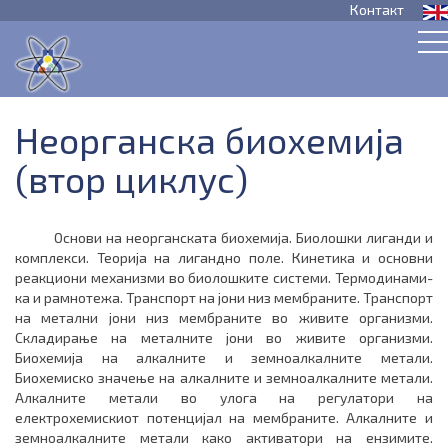
Контакт
Неорганска биохемија
(втор циклус)
Основи на неорганската биохемија. Биолошки лиганди и
комплекси. Теорија на лиган­дно поле. Кинетика и основни
реакциони механизми во биолошките системи. Термо­ди­на­ми­
ка и рамнотежа. Транспорт на јони низ мембраните. Транспорт
на метални јони низ мембра­ни­­те во живите организми.
Складирање на металните јони во живите организми.
Биохемија на алкалните и земноалкалните метали.
Биохемиско значење на алкалните и земноалкалните метали.
Алкалните метали во улога на регулатори на
електрохемискиот потенцијал на мембраните. Алкалните и
земноалкалните метали како активатори на ензимите.