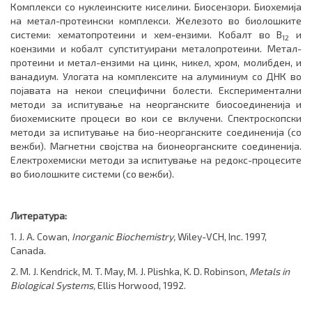
Комплекси со нуклеинските киселини. Биосензори. Биохемија
на метал-протеински комплекси. Железото во биолошките
системи: хематопротеини и хем-ензими. Кобалт во В
и
12
коензими и кобалт суп­сти­туирани металопротеини. Метал-
протеини и метал-ензими на цинк, никел, хром, мо­либ­ден, и
ванадиум. Улогата на комплексите на алуминиум со ДНК во
појавата на некои специфични болести. Експериментални
методи за испитување на неорганските биосоединенија и
биохе­мис­ки­те процеси во кои се вклучени. Спектроскопски
методи за испитување на био-неор­ган­ски­те соединенија (со
вежби). Магнетни својства на бионеорганските соединенија.
Елек­трохемиски методи за испитување на редокс-процесите
во биолошките системи (со вежби).
Литература:
1. J. A. Cowan,
Inorganic Biochemistry,
Wiley-VCH, Inc. 1997,
Canada.
2. M. J. Kendrick, M. T. May, M. J. Plishka, K. D. Robinson,
Metals in
Biological Systems,
Ellis Horwood, 1992.