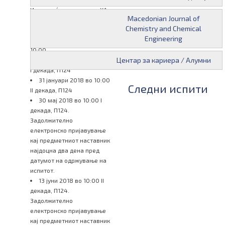
Испитот ќе се одржи во ХА.
Macedonian Journal of
23 јуни 2017 во 10:00
Chemistry and Chemical
Испитот ќе се одржи во ХА.
Engineering
07 ноември 2017 во
10:00
Центар за кариера / Алумни
17 јануари 2018 во 10:00
I декада, П124
31 јануари 2018 во 10:00
Следни испити
II декада, П124
30 мај 2018 во 10:00 I
декада, П124.
Задолжително
електронско пријавување
кај предметниот наставник
најдоцна два дена пред
датумот на одржување на
испитот.
13 јуни 2018 во 10:00 II
декада, П124.
Задолжително
електронско пријавување
кај предметниот наставник