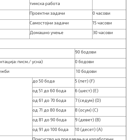
тимска работа
Проектни задачи
0 часови
Самостојни задачи
15 часови
Домашно учење
30 часови
90 бодови
тација: писм./ усна)
0 бодови
вежби
10 бодови
до 50 бода
5 (пет) (F)
од 51 до 60 бода
6 (шест) (E)
од 61 до 70 бода
7 (седум) (D)
од 71 до 80 бода
8 (осум) (C)
од 81 до 90 бода
9 (девет) (B)
од 91 до 100 бода
10 (десет) (A)
Присуство на предавања и изработени