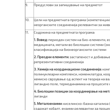
9.
Предуслови за запишување на предметот
10.
Цели на предметната програма (компетенции)
неорганските соединенија релевантни за жив
11.
Содржина на предметната програма:
1. Вовед:
периоден систем на био-елементи, е
медицината, метали во биолошки системи (ок
класификација на бионеорганските системи
2. Преодни елементи:
застапеност и добивање,
репрезентативни соединенија
3. Хемија на координациони соединенија:
комп
полинуклеарни комплекси, номенклатура, коор
хемиско сврзување од аспект на теорија на вал
лигандно по­ле, термодинамика на процесите
4. Биолошки позиции за координирање на мет
лиганди
5. Металоензими:
киселинско-базна катализа (
содржат кобалт, ензими релевантни за процес