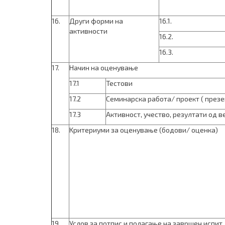
16.
Други форми на
16.1.
активности
16.2.
16.3.
17.
Начин на оценување
17.1
Тестови
17.2
Семинарска работа/ проект ( презен
17.3
Активност, учество, резултати од 
18.
Kритериуми за оценување (бодови/ оценка)
19.
Услов за потпис и полагање на завршен испит