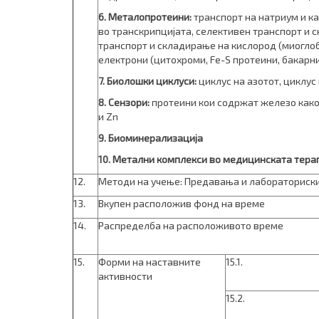
6. Металопротеини:
транспорт на натриум и к
во транскрипцијата, селективен транспорт и 
транспорт и складирање на кислород (миоглоб
електрони (цитохроми, Fe-S протеини, бакарн
7. Биолошки циклуси:
циклус на азотот, циклус
8. Сензори:
протеини кои содржат железо како 
и Zn
9. Биоминерализација
10. Метални комплекси во медицинската тера
12.
Методи на учење: Предавања и лабораториск
13.
Вкупен расположив фонд на време
14.
Распределба на расположивото време
15.
Форми на наставните
15.1.
активности
15.2.