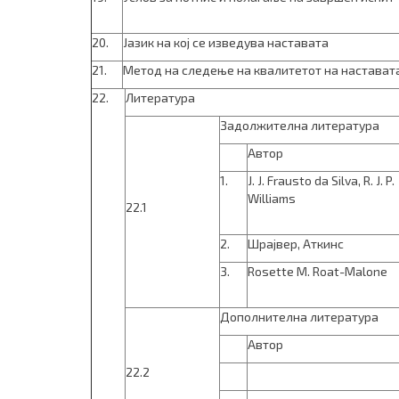
20.
Јазик на кој се изведува наставата
21.
Метод на следење на квалитетот на настават
22.
Литература
Задолжителна литература
Автор
1.
J. J. Frausto da Silva, R. J. P.
Williams
22.1
2.
Шрајвер, Аткинс
3.
Rosette M. Roat-Malone
Дополнителна литература
Автор
22.2