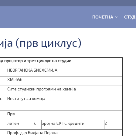
ПОЧЕТНА
СТУД
ја (прв циклус)
 прв, втор и трет циклус на студии
НЕОРГАНСКА БИОХЕМИЈА
ХМ-656
Сите студиски програми на хемија
т,
Институт за хемија
Прв
летен
7.
Број на ЕКТС кредити
2
Проф. д-р Билјана Пејова