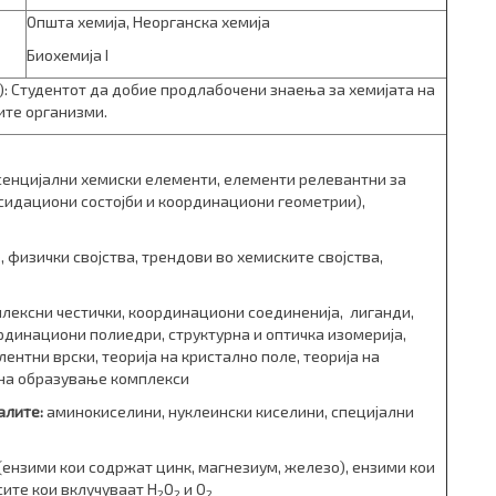
Општа хемија, Неорганска хемија
Биохемија I
: Студентот да добие продлабочени знаења за хемијата на
ите организми.
сенцијални хемиски елементи, елементи релевантни за
сидациони состојби и координациони геометрии),
 физички својства, трендови во хемиските својства,
лексни честички, координациони соединенија, лиганди,
динациони полиедри, структурна и оптичка изомерија,
ентни врски, теорија на кристално поле, теорија на
 на образување комплекси
алите:
аминокиселини, нуклеински киселини, специјални
ензими кои содржат цинк, магнезиум, железо), ензими кои
ите кои вклучуваат H
O
и O
2
2
2