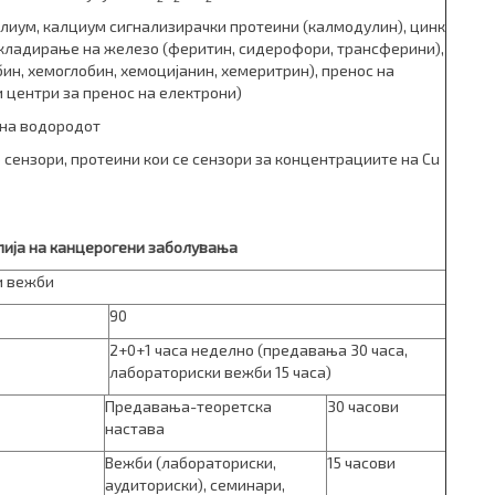
алиум, калциум сигнализирачки протеини (калмодулин), цинк
складирање на железо (феритин, сидерофори, трансферини),
ин, хемоглобин, хемоцијанин, хемеритрин), пренос на
и центри за пренос на електрони)
 на водородот
сензори, протеини кои се сензори за концентрациите на Cu
пија на канцерогени заболувања
и вежби
90
2+0+1 часа неделно (предавања 30 часа,
лабораториски вежби 15 часа)
Предавања-теоретска
30 часови
настава
Вежби (лабораториски,
15 часови
аудито­риски), семинари,