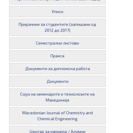
Уписи
Прирачник за студентите (запишани од
2012 до 2017)
Семестрални листови
Пракса
Документи за дипломска работа
Документи
Сојуз на хемичарите и технолозите на
Македонија
Macedonian Journal of Chemistry and
Chemical Engineering
Центар за кариера / Алумни