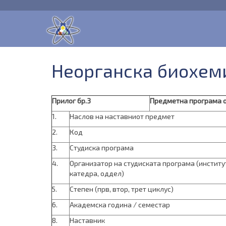
Неорганска биохеми
Прилог бр.3
Предметна програма од
1.
Наслов на наставниот предмет
2.
Код
3.
Студиска програма
4.
Организатор на студиската програма (институ
катедра, оддел)
5.
Степен (прв, втор, трет циклус)
6.
Академска година / семестар
8.
Наставник