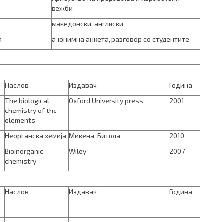
вежби
македонски, англиски
а
анонимна анкета, разговор со студентите
Наслов
Издавач
Година
The biological
Oxford University press
2001
chemistry of the
elements
Неорганска хемија
Микена, Битола
2010
Bioinorganic
Wiley
2007
chemistry
Наслов
Издавач
Година