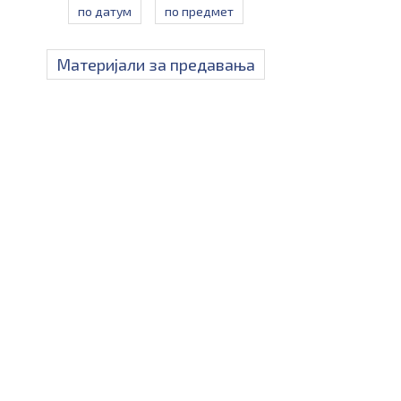
по датум
по предмет
Материјали за предавања