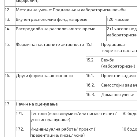
морфолин).
12.
Методи на учење: Предавање и лабораториски вежби
13.
Вкупен расположив фонд на време
120 часови
14.
Распределба на расположивото време
2+1 часови не
лабораториски
15.
Форми на наставните активности
15.1.
Предавања-
теоретска наста
15.2.
Вежби
(лабораториски)
16.
Други форми на активности
16.1.
Проектни задачи
16.2.
Самостојни зада
16.3.
Домашно учење
17.
Начин на оценување
17.1.
Тестови (колоквиуми и/или писмен испит/
70 бод
усно испрашување)
17.2.
Индивидуална работа/ проект (
10 бод
презентација: писм./ усна)