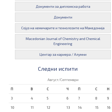
Документи за дипломска работа
Документи
Сојуз на хемичарите и технолозите на Македонија
Macedonian Journal of Chemistry and Chemical
Engineering
Центар за кариера / Алумни
Следни испити
Август/Септември
П
В
С
Ч
П
С
Н
3
4
5
6
7
8
9
10
11
12
13
14
15
16