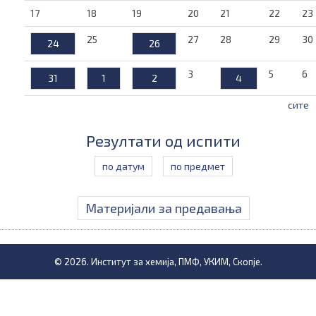
17
18
19
20
21
22
23
25
27
28
29
30
24
26
3
5
6
31
1
2
4
сите
Резултати од испити
по датум
по предмет
Материјали за предавања
© 2026. Институт за хемија, ПМФ, УКИМ, Скопје.