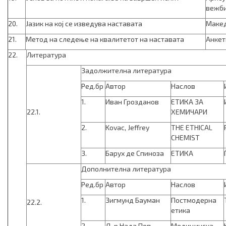
вежб
20.
Јазик на кој се изведува наставата
Маке
21.
Метод на следење на квалитетот на наставата
Анкет
22.
Литература
Задолжителна литература
Ред.бр
Автор
Наслов
1.
Иван Грозданов
ЕТИКА ЗА
22.1.
ХЕМИЧАРИ
2.
Kovac, Jeffrey
THE ETHICAL
CHEMIST
3.
Барух де Спиноза
ЕТИКА
Дополнителна литература
Ред.бр
Автор
Наслов
1.
Зигмунд Бауман
Постмодерна
22.2.
етика
2.
Д-р Нада Поп-
Медицинска