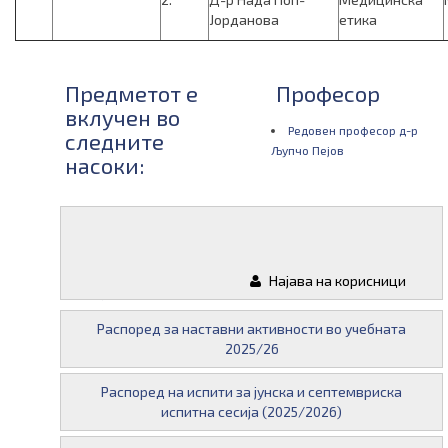
Јорданова
етика
Предметот е
Професор
вклучен во
Редовен професор д-р
следните
Љупчо Пејов
насоки:
Следни
Материјали
испити од
Најава на корисници
овој предмет:
Распоред за наставни активности во учебната
2025/26
Распоред на испити за јунска и септемвриска
испитна сесија (2025/2026)