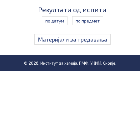
Резултати од испити
по датум
по предмет
Материјали за предавања
© 2026. Институт за хемија, ПМФ, УКИМ, Скопје.