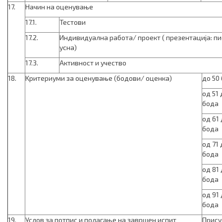
17.
Начин на оценување
17.1.
Тестови
17.2.
Индивидуална работа/ проект ( презентација: п
усна)
17.3.
Активност и учество
18.
Kритериуми за оценување (бодови/ оценка)
до 50
од 51 
бода
од 61 
бода
од 71 
бода
од 81 
бода
од 91 
бода
19.
Услов за потпис и полагање на завршен испит
Прису