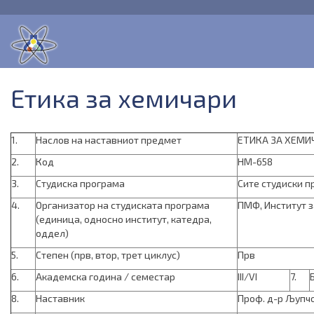
Етика за хемичари
1.
Наслов на наставниот предмет
ЕТИКА ЗА ХЕМИ
2.
Код
HM-658
3.
Студиска програма
Сите студиски п
4.
Организатор на студиската програма
ПМФ, Институт з
(единица, односно институт, катедра,
оддел)
5.
Степен (прв, втор, трет циклус)
Прв
6.
Академска година / семестар
III/VI
7.
8.
Наставник
Проф. д-р Љупчо