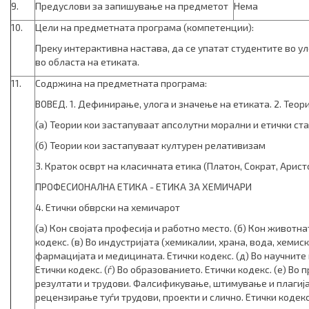
9.
Предуслови за запишување на предметот
Нема
10.
Цели на предметната програма (компетенции):
Преку интерактивна настава, да се упатат студентите во у
во областа на етиката.
11.
Содржина на предметната програма:
ВОВЕД. 1. Дефинирање, улога и значење на етиката. 2. Теори
(а) Теории кои застапуваат апсолутни морални и етички с
(б) Теории кои застапуваат културен релативизам
3. Краток осврт на класичната етика (Платон, Сократ, Арист
ПРОФЕСИОНАЛНА ЕТИКА - ЕТИКА ЗА ХЕМИЧАРИ
4. Етички обврски на хемичарот
(а) Кон својата професија и работно место. (б) Кон животн
кодекс. (в) Во индустријата (хемикалии, храна, вода, хемиски 
фармацијата и медицината. Етички кодекс. (д) Во научнит
Етички кодекс. (ѓ) Во образованието. Етички кодекс. (е) В
резултати и трудови. Фалсификување, штимување и плагијат
рецензирање туѓи трудови, проекти и слично. Етички кодекс