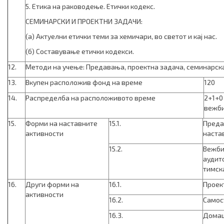
5. Етика на раководење. Етички кодекс.
СЕМИНАРСКИ И ПРОЕКТНИ ЗАДАЧИ:
(а) Актуелни етички теми за хемичари, во светот и кај нас.
(б) Составување етички кодекси.
12.
Методи на учење: Предавања, проектна задача, семинарск
13.
Вкупен расположив фонд на време
120
14.
Распределба на расположивото време
2+1+0
вежби
15.
Форми на наставните
15.1.
Преда
активности
наста
15.2.
Вежби
аудит
тимск
16.
Други форми на
16.1.
Проек
активности
16.2.
Самос
16.3.
Домаш