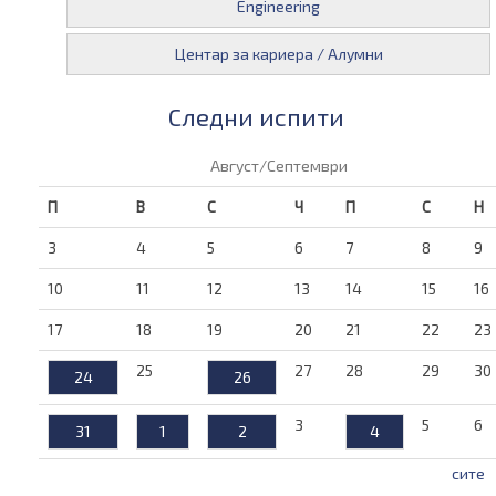
Engineering
Центар за кариера / Алумни
Следни испити
Август/Септември
П
В
С
Ч
П
С
Н
3
4
5
6
7
8
9
10
11
12
13
14
15
16
17
18
19
20
21
22
23
25
27
28
29
30
24
26
3
5
6
31
1
2
4
сите