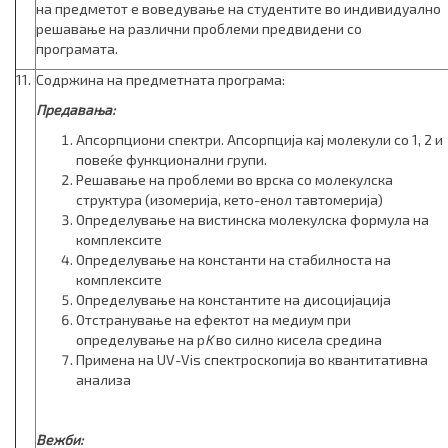
на предметот е воведување на студентите во индивидуално
решавање на различни проблеми предвидени со
програмата.
11.
Содржина на предметната програма:
Предавања:
Апсорпциони спектри. Апсорпција кај молекули со 1, 2 и
повеќе функционални групи.
Решавање на проблеми во врска со молекулска
структура (изомерија, кето-енол тавтомерија)
Определување на вистинска молекулска формула на
комплексите
Определување на константи на стабилноста на
комплексите
Определување на константите на дисоцијација
Отстранување на ефектот на медиум при
определување на p
K
во силно кисела средина
Примена на UV-Vis спектроскопија во квантитативна
анализа
Вежби: