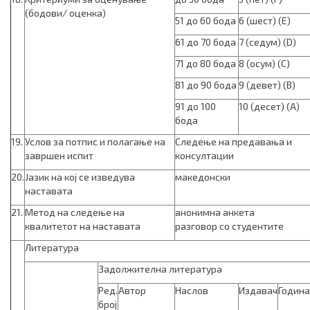
(бодови/ оценка)
51 до 60 бода
6 (шест) (E)
61 до 70 бода
7 (седум) (D)
71 до 80 бода
8 (осум) (C)
81 до 90 бода
9 (девет) (B)
91 до 100
10 (десет) (A)
бода
19.
Услов за потпис и полагање на
Следење на предавања и
завршен испит
консултации
20.
Јазик на кој се изведува
македонски
наставата
21.
Метод на следење на
анонимна анкета
квалитетот на наставата
разговор со студентите
Литература
Задолжителна литература
Ред.
Автор
Наслов
Издавач
Година
број