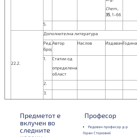
Chem.,
35
, 1–66
5.
Дополнителна литература
Ред.
Автор
Наслов
Издавач
Година
број
1.
Статии од
22.2.
определена
област
2.
3.
Предметот е
Професор
вклучен во
Редовен професор д-р
следните
Горан Стојковиќ