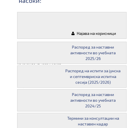
насоки:
Следни
Материјали
испити од
Најава на корисници
овој предмет:
28 јануари 2026 во
Распоред за наставни
12:00 I декада: Испитот ќе
активности во учебната
се одржи во кабинет 132 со
2025/26
почеток во 12 часот. Услов
за полагање: испитот
Распоред на испити за јунска
пријавен во i_know, индекс,
и септемвриска испитна
пополнета хартиена
сесија (2025/2026)
пријава, семинарска
работа предадена една
Распоред за наставни
недела пред испитот.
активности во учебната
11 февруари 2026 во
2024/25
12:00 II декада: Испитот ќе
се одржи во кабинет 132 со
Термини за консултации на
почеток во 12 часот. Услов
наставен кадар
за полагање: испитот