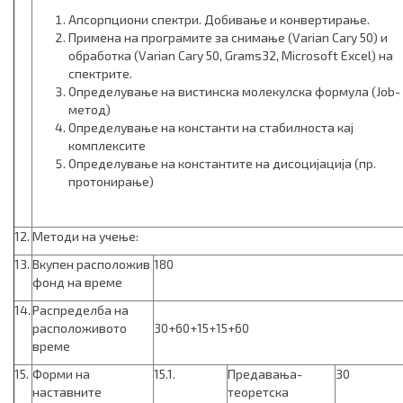
Апсорпциони спектри. Добивање и конвертирање.
Примена на програмите за снимање (Varian Cary 50) и
обработка (Varian Cary 50, Grams32, Microsoft Excel) на
спектрите.
Определување на вистинска молекулска формула (Job-
метод)
Определување на константи на стабилноста кај
комплексите
Определување на константите на дисоцијација (пр.
протонирање)
12.
Методи на учење:
13.
Вкупен расположив
180
фонд на време
14.
Распределба на
расположивото
30+60+15+15+60
време
15.
Форми на
15.1.
Предавања-
30
наставните
теоретска