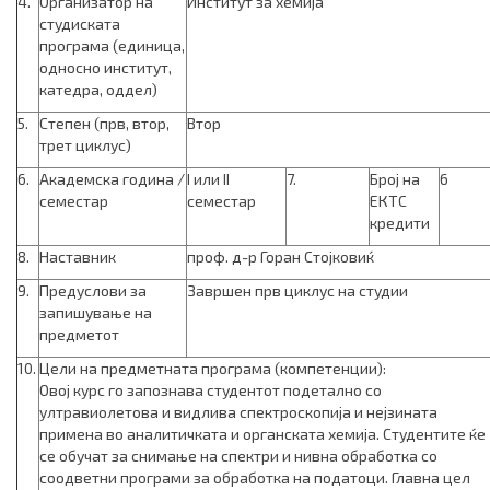
4.
Организатор на
Институт за хемија
студиската
програма (единица,
односно институт,
катедра, оддел)
5.
Степен (прв, втор,
Втор
трет циклус)
6.
Академска година /
I или II
7.
Број на
6
семестар
семестар
ЕКТС
кредити
8.
Наставник
проф. д-р Горан Стојковиќ
9.
Предуслови за
Завршен прв циклус на студии
запишување на
предметот
10.
Цели на предметната програма (компетенции):
Овој курс го запознава студентот подетално со
ултравиолетова и видлива спектроскопија и нејзината
примена во аналитичката и органската хемија. Студентите ќе
се обучат за снимање на спектри и нивна обработка со
соодветни програми за обработка на податоци. Главна цел