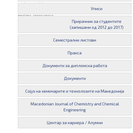
пријавен во i_know, индекс,
Уписи
пополнета хартиена
пријава, семинарска
Прирачник за студентите
работа предадена една
(запишани од 2012 до 2017)
недела пред испитот.
Семестрални листови
Пракса
Документи за дипломска работа
Документи
Сојуз на хемичарите и технолозите на Македонија
Macedonian Journal of Chemistry and Chemical
Engineering
Центар за кариера / Алумни