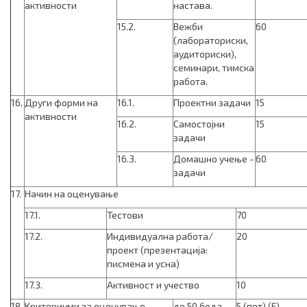
активности
настава.
15.2.
Вежби
60
(лабораториски,
аудиториски),
семинари, тимска
работа.
16.
Други форми на
16.1.
Проектни задачи
15
активности
16.2.
Самостојни
15
задачи
16.3.
Домашно учење -
60
задачи
17.
Начин на оценување
17.1.
Тестови
70
17.2.
Индивидуална работа/
20
проект (презентација:
писмена и усна)
17.3.
Активност и учество
10
18.
Kритериуми за оценување
до 50 бода
5 (пет) (F)