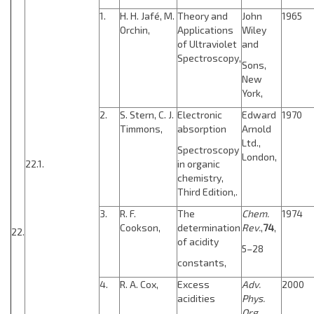
1.
H. H. Jafé, M.
Theory and
John
1965
Orchin,
Applications
Wiley
of Ultraviolet
and
Spectroscopy,
Sons,
New
York,
2.
S. Stern, C. J.
Electronic
Edward
1970
Timmons,
absorption
Arnold
Ltd.,
Spectroscopy
London,
22.1.
in organic
chemistry,
Third Edition,.
3.
R. F.
The
Chem.
1974
Cookson,
determination
Rev.
,
74
,
22.
of acidity
5–28
constants,
4.
R. A. Cox,
Excess
Adv.
2000
acidities
Phys.
Org.