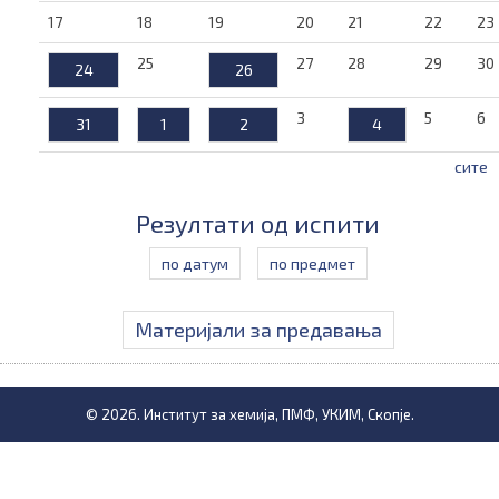
17
18
19
20
21
22
23
25
27
28
29
30
24
26
3
5
6
31
1
2
4
сите
Резултати од испити
по датум
по предмет
Материјали за предавања
© 2026. Институт за хемија, ПМФ, УКИМ, Скопје.