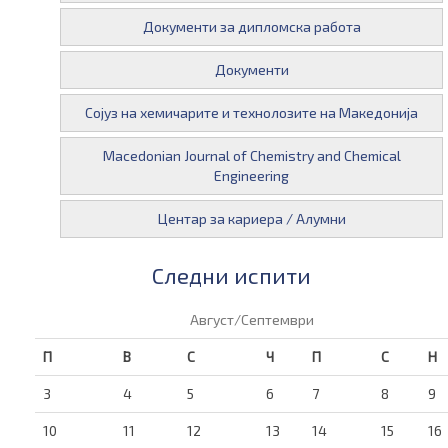
Документи за дипломска работа
Документи
Сојуз на хемичарите и технолозите на Македонија
Macedonian Journal of Chemistry and Chemical
Engineering
Центар за кариера / Алумни
Следни испити
Август/Септември
П
В
С
Ч
П
С
Н
3
4
5
6
7
8
9
10
11
12
13
14
15
16