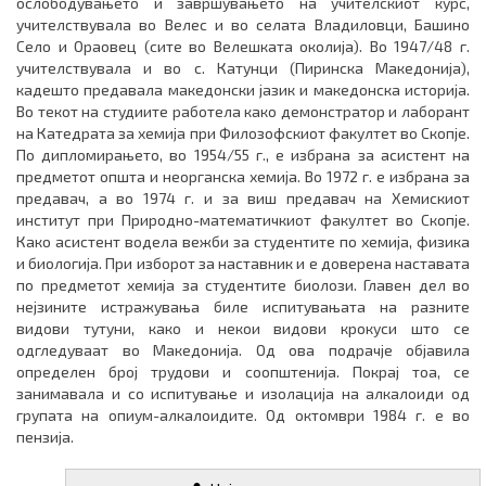
ослободувањето и завршувањето на учител­скиот курс,
учителствувала во Велес и во селата Влади­ловци, Баши­но
Село и Ораовец (сите во Велешката околија). Во 1947/48 г.
учителствувала и во с. Катунци (Пиринска Маке­донија),
кадешто предавала македонски јазик и македонска историја.
Во текот на студиите работела како демонстратор и лаборант
на Катедрата за хемија при Фило­зоф­скиот факул­тет во Скопје.
По дипломирањето, во 1954/55 г., е избрана за асис­тент на
предметот општа и неорганска хемија. Во 1972 г. е избрана за
предавач, а во 1974 г. и за виш предавач на Хемискиот
институт при Природно-математичкиот факултет во Скоп­је.
Како асистент водела вежби за студентите по хемија, физика
и биологија. При изборот за наставник и е доверена наставата
по предметот хемија за студентите биолози. Главен дел во
нејзините истражувања биле испитувањата на разните
видови тутуни, како и некои видови крокуси што се
одгледуваат во Македонија. Од ова подрачје објавила
определен број трудови и соопштенија. Покрај тоа, се
занимавала и со ис­питување и изолација на алкалоиди од
групата на опиум-алкалоидите. Од октомври 1984 г. е во
пензија.