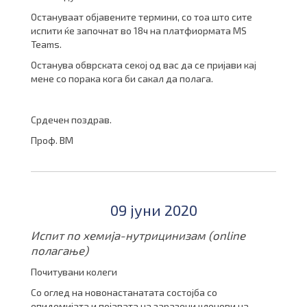
Остануваат објавените термини, со тоа што сите
испити ќе започнат во 18ч на платфиормата MS
Teams.
Останува обврската секој од вас да се пријави кај
мене со порака кога би сакал да полага.
Срдечен поздрав.
Проф. ВМ
09 јуни 2020
Испит по хемија-нутрицинизам (online
полагање)
Почитувани колеги
Со оглед на новонастанатата состојба со
епидемијата и појавата на заразени членови на