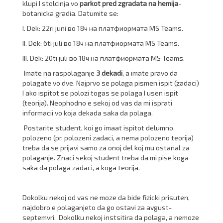
klupi I stolcinja vo
parkot pred zgradata na hemija
-
botanicka gradia. Datumite se:
I. Dek: 22ri juni во 18ч на платфиормата MS Teams.
II. Dek: 6ti juli во 18ч на платфиормата MS Teams.
III. Dek: 20ti juli во 18ч на платфиормата MS Teams.
Imate na raspolaganje
3 dekadi
, a imate pravo da
polagate vo dve. Najprvo se polaga pismen ispit (zadaci)
I ako ispitot se polozi togas se polaga I usen ispit
(teorija). Neophodno e sekoj od vas da mi isprati
informacii vo koja dekada saka da polaga.
Postarite student, koi go imaat ispitot delumno
polozeno (pr. polozeni zadaci, a nema polozeno teorija)
treba da se prijavi samo za onoj del koj mu ostanal za
polaganje. Znaci sekoj student treba da mi pise koga
saka da polaga zadaci, a koga teorija.
Dokolku nekoj od vas ne moze da bide fizicki prisuten,
najdobro e polaganjeto da go ostavi za avgust-
septemvri. Dokolku nekoj instsitira da polaga, a nemoze