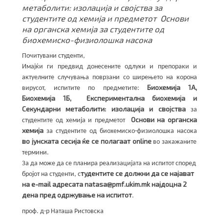
метаболити: изолација и својства за
студентите од хемија и предметот Основи
на органска хемија за студентите од
биохемиско-физиолошка насока
Почитувани студенти,
Имајќи ги предвид донесените одлуки и препораки и
актуелните случувања поврзани со ширењето на корона
Биохемија 1А,
вирусот, испитите по предметите:
Биохемија 1Б, Експериментална биохемија и
Секундарни метаболити: изолација и својства
за
Основи на органска
студентите од хемија и предметот
хемија
за студентите од биохемиско-физиолошка насока
во јунската сесија ќе се полагаат online
во закажаните
термини.
За да може да се планира реализацијата на испитот според
тудентите се должни да се најават
бројот на студенти,
с
на e-mail адресата natasa@pmf.ukim.mk најдоцна 2
дена пред одржување на испитот
.
проф. д-р Наташа Ристовска