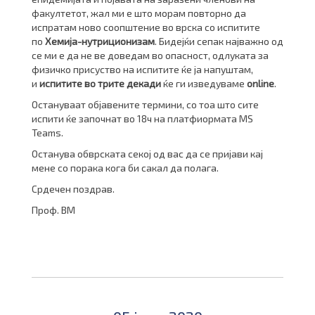
факултетот, жал ми е што морам повторно да
испратам ново соопштение во врска со испитите
по
Хемија-нутриционизам
. Бидејќи сепак најважно од
се ми е да не ве доведам во опасност, одлуката за
физичко присуство на испитите ќе ја напуштам,
и
испитите во трите декади
ќе ги изведуваме
onlin
е
.
Остануваат објавените термини, со тоа што сите
испити ќе започнат во 18ч на платфиормата MS
Teams.
Останува обврската секој од вас да се пријави кај
мене со порака кога би сакал да полага.
Срдечен поздрав.
Проф. ВМ