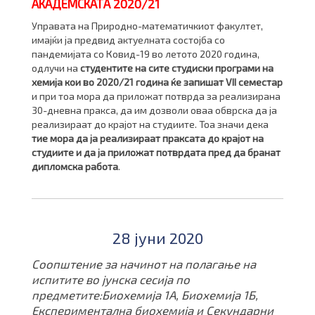
АКАДЕМСКАТА 2020/21
Управата на Природно-математичкиот факултет,
имајќи ја предвид актуелната состојба со
пандемијата со Ковид-19 во летото 2020 година,
одлучи на
студентите на сите студиски програми на
хемија кои во 2020/21 година ќе запишат VII семестар
и при тоа мора да приложат потврда за реализирана
30-дневна пракса, да им дозволи оваа обврска да ја
реализираат до крајот на студиите. Тоа значи дека
тие мора да ја реализираат праксата до крајот на
студиите и да ја приложат потврдата пред да бранат
дипломска работа
.
28 јуни 2020
Соопштение за начинот на полагање на
испитите во јунска сесија по
предметите:Биохемија 1А, Биохемија 1Б,
Експериментална биохемија и Секундарни