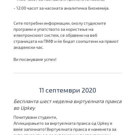
- 12:00 часот за насоката аналитичка биохемија.
Сите потребни информации, околу студиските
програми и упатството за користење на
електронскиот систем, се обjавени на веб
страницата на ПМФ и ќе бидат соопштени на првиот
академски час.
Ви посакуваме успех!
11 септември 2020
Беспланта шест неделна виртуелната пракса
во Upkey
Почитувани студенти,
Аплицирањето за виртуелната пракса од Upkey е
веќе започнато! Виртуелната пракса е наменета за