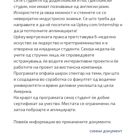
сите студенти од додипломски и постдипломски
студии, кои имаат познавање од англиски јазик.
Искористете ја оваа можност и стекнете се со
неверојатно индустриско знаење. Се што треба да
направите е да нѐ посетите на Upkey.com/internship и
да ја потполните апликацијата!
Upkey виртуелната пракса претставува 6-неделно
искуство за лидерство и претприемништво и е
отворена за илјадници студенти. Секоја недела ќе
учите од стручни лица, ќе спроведувате
истражувања, ќе водите интерактивни проекти и ќе
работите на проект за вистинска компанија.
Програмата опфаќа широк спектар на теми, при што
е создадена во соработка со факултет од водечки
универзитети и врвни деловни училишта од цела
Америка.
На крајот од програмата секој студент ќе добие
сертификат за учество. Местата се ограничени, па
затоа побрзајте и аплицирајте.
Повеќе информации во прикачените документи.
симни документ