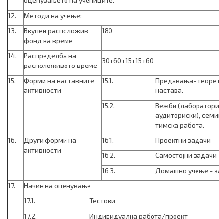
оценувањето на учениците.
12.
Методи на учење:
13.
Вкупен расположив
180
фонд на време
14.
Распределба на
30+60+15+15+60
расположивото време
15.
Форми на наставните
15.1.
Предавања- теоре
активности
настава.
15.2.
Вежби (лаборатори
аудиториски), семи
тимска работа.
16.
Други форми на
16.1.
Проектни задачи
активности
16.2.
Самостојни задачи
16.3.
Домашно учење - з
17.
Начин на оценување
17.1.
Тестови
17.2.
Индивидуална работа/проект