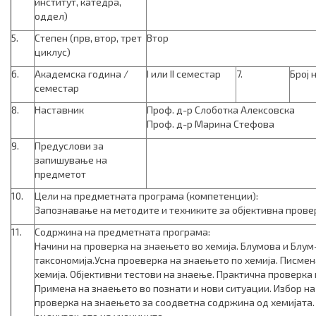
институт, катедра,
оддел)
5.
Степен (прв, втор, трет
Втор
циклус)
6.
Академска година /
I или II семестар
7.
Број 
семестар
8.
Наставник
Проф. д-р Слоботка Алексовска
Проф. д-р Марина Стефова
9.
Предуслови за
запишување на
предметот
10.
Цели на предметната програма (компетенции):
Запознавање на методите и техниките за објективна прове
11.
Содржина на предметната програма:
Начини на проверка на знаењето во хемија. Блумова и Блу
таксономија.Усна проеверка на знаењето по хемија. Писмен
хемија. Објективни тестови на знаење. Практична проверка 
Примена на знаењето во познати и нови ситуации. Избор на
проверка на знаењето за соодветна содржина од хемијата.