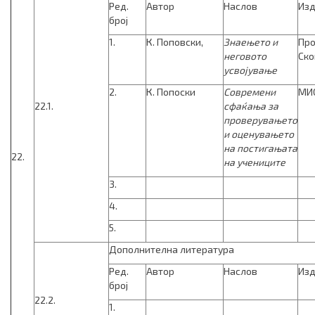
Ред.
Автор
Наслов
Изд
број
1.
К. Поповски,
Знаењето и
Про
неговото
Ско
усвојување
2.
К. Попоски
Современи
МИС
22.1.
сфаќања за
проверувањето
и оце­ну­вањето
на пости­гањата
22.
на учениците
3.
4.
5.
Дополнителна литература
Ред.
Автор
Наслов
Изд
број
22.2.
1.