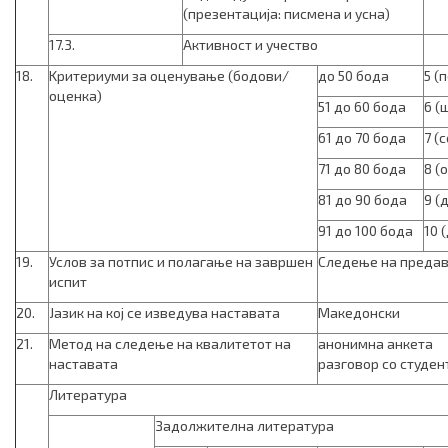
(презентација: писмена и усна)
17.3.
Активност и учество
18.
Kритериуми за оценување (бодови/
до 50 бода
5 (п
оценка)
51 до 60 бода
6 (
61 до 70 бода
7 (
71 до 80 бода
8 (
81 до 90 бода
9 (
91 до 100 бода
10 
19.
Услов за потпис и полагање на завршен
Следење на предав
испит
20.
Јазик на кој се изведува наставата
Македонски
21.
Метод на следење на квалитетот на
анонимна анкета
наставата
разговор со студен
Литература
Задолжителна литература