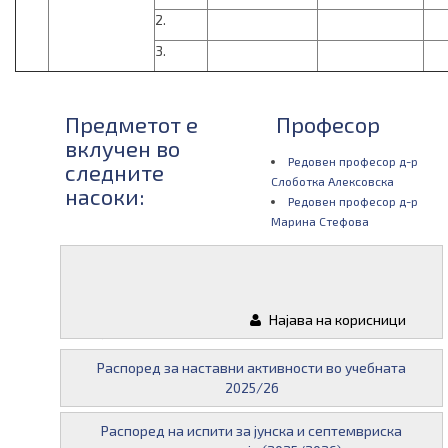
2.
3.
Предметот е
Професор
вклучен во
Редовен професор д-р
следните
Слоботка Алексовска
насоки:
Редовен професор д-р
Марина Стефова
Следни
Материјали
испити од
Најава на корисници
овој предмет:
Распоред за наставни активности во учебната
2025/26
Распоред на испити за јунска и септемвриска