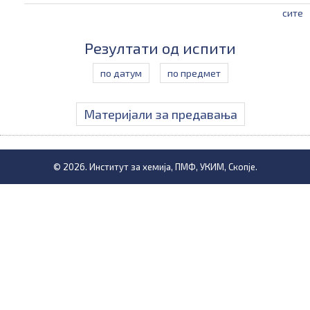
сите
Резултати од испити
по датум
по предмет
Материјали за предавања
© 2026. Институт за хемија, ПМФ, УКИМ, Скопје.