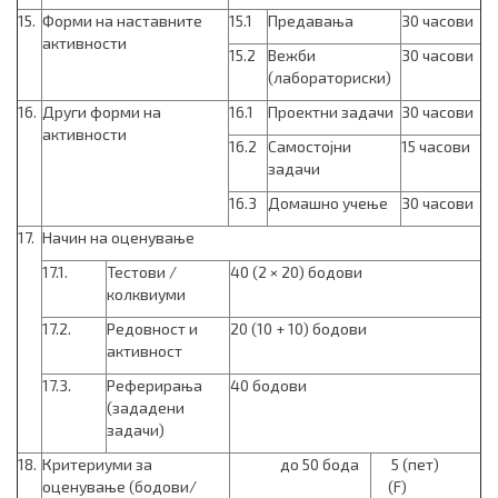
15.
Форми на наставните
15.1
Предавања
30 часови
активности
15.2
Вежби
30 часови
(лабораториски)
16.
Други форми на
16.1
Проектни задачи
30 часови
активности
16.2
Самостојни
15 часови
задачи
16.3
Домашно учење
30 часови
17.
Начин на оценување
17.1.
Тестови /
40 (2 × 20) бодови
колквиуми
17.2.
Редовност и
20 (10 + 10) бодови
активност
17.3.
Реферирања
40 бодови
(зададени
задачи)
18.
Критериуми за
до 50 бода
5 (пет)
оценување (бодови/
(F)