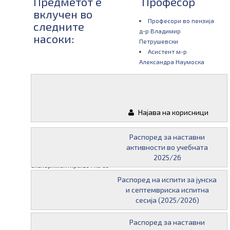
Предметот е
Професор
вклучен во
Професори во пензија
следните
д-р Владимир
насоки:
Петрушевски
Асистент м-р
Александра Наумоска
Следни
Материјали
испити од
Најава на корисници
овој предмет:
16 јануари 2014 во 10:00
Распоред за наставни
Испитот по предметот
активности во учебната
Методика на хемиско
2025/26
експериментирање I ќе се
одржи на 16.01.2014
Распоред на испити за јунска
(четврток) во 10ч.
и септемвриска испитна
25 август 2015 во 09:00
сесија (2025/2026)
Прва декада
03 септември 2015 во
Распоред за наставни
09:00 Втора декада