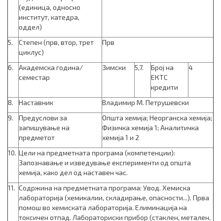
(единица, односно
институт, катедра,
оддел)
5.
Степен (прв, втор, трет
Прв
циклус)
6.
Академска година/
Зимски
5,7.
Број на
4
семестар
ЕКТС
кредити
8.
Наставник
Владимир М. Петрушевски
9.
Предуслови за
Општа хемија; Неорганска хемија;
запишување на
Физичка хемија 1; Аналитичка
предметот
хемија 1 и 2
10.
Цели на предметната програма (компетенции):
Запознавање и изведување експе­ри­менти од општа
хемија, како дел од наставен час.
11.
Содржина на предметната програма: Увод. Хемиска
лабораторија (хемикалии, складирање, опас­ности...). Прва
помош во хемиската лабораторија. Елиминација на
токсичен отпад. Лабораториски прибор (стаклен, метален,