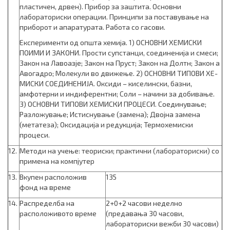
пластичен, дрвен). Прибор за заштита. Основни
лабораториски операции. Принципи за поставување на
приборот и апарату­рата. Работа со гасови.
Експерименти од општа хемија. 1) ОСНОВНИ ХЕМИСКИ
ПОИМИ И ЗАКОНИ. Прости супстанци, соединенија и смеси;
Закон на Лавоазје; Закон на Пруст; Закон на Долтн; Закон а
Авогадро; Молекули во движење. 2) ОСНОВНИ ТИПОВИ ХЕ­
МИС­КИ СОЕДИНЕНИЈА. Оксиди – киселински, базни,
амфотерни и индиферентни; Соли – начини за добивање.
3) ОСНОВНИ ТИПОВИ ХЕМИСКИ ПРОЦЕСИ. Соединување;
Разложување; Истиснување (замена); Двојна замена
(метатеза); Оксидација и редукција; Термохемиски
процеси.
12.
Методи на учење: теориски; практични (лабораториски) со
примена на компјутер
13.
Вкупен расположив
135
фонд на време
14.
Распределба на
2+0+2 часови неделно
расположивото време
(предавања 30 часови,
лабораториски вежби 30 часови)