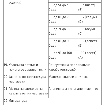
оценка)
од 51 до 60
6 (шест)
бода
(E)
од 61 до 70
7 (седум)
бода
(D)
од 71 до 80
8 (осум)
бода
(C)
од 81 до 90
9 (девет)
бода
(B)
од 91 до 100
10 (десет)
бода
(A)
19.
Услови за потпис и
Присуство на предавања и
полагање завршен испит
изработени вежби
20.
Јазик на кој се изведува
Македонски или англиски
наставата
21
Метод на следење на
Анонимна анкета, анонимен тест
квалитетот на наставата
22.
Литература