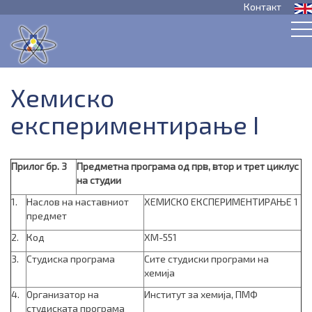
Контакт
Хемиско
експериментирање I
Прилог бр. 3
Предметна програма од прв, втор и трет циклус
на студии
1.
Наслов на нaставниот
ХЕМИСКО ЕКСПЕРИМЕНТИРАЊЕ 1
предмет
2.
Код
ХМ-551
3.
Студиска програма
Сите студиски програми на
хемија
4.
Организатор на
Институт за хемија, ПМФ
студиската програма