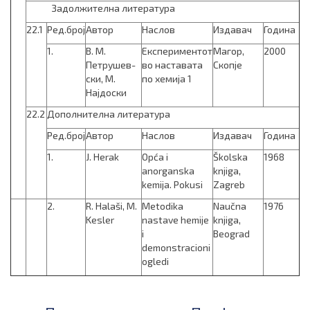
Задолжителна литература
22.1
Ред.број
Автор
Наслов
Издавач
Година
1.
В. М.
Експериментот
Магор,
2000
Петрушев­
во наставата
Скопје
ски, М.
по хемија 1
Најдоски
22.2
Дополнителна литература
Ред.број
Автор
Наслов
Издавач
Година
1.
J. Herak
Opća i
Školska
1968
anorganska
knjiga,
kemija. Pokusi
Zagreb
2.
R. Halaši, M.
Metodika
Naučna
1976
Kesler
nastave hemije
knjiga,
i
Beograd
demonstracioni
ogledi