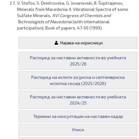
V. Stefov,
S. Dimitrovska
, G. Jovanovski, B. Šoptrajanov,
Minerals from Macedonia: II. Vibrational Spectra of some
Sulfate Minerals,
XVI Congress of Chemists and
Technologists of Macedonia
(with international
participation), Book of papers, 47-50 (1999).
Најава на корисници
Распоред за наставни активности во учебната
2025/26
Распоред на испити за јунска и септемвриска
испитна сесија (2025/2026)
Распоред за наставни активности во учебната
2024/25
Термини за консултации на наставен кадар
Уписи