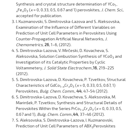
Synthesis and crystal structure determination of YCo
1–
Fe
O
(
x
= 0, 0.33, 0.5, 0.67 and 1) perovskites,
J. Chem. Sci.
,
x
x
3
accepted for publication.
I. Kuzmanovski,
S. Dimitrovska-Lazova
and S. Aleksovska,
Examination of the Influence of Different Variables on
Prediction of Unit Cell Parameters in Perovskites Using
Counter-Propagation Artificial Neural Networks,
J.
Chemometrics
,
26
, 1–6, (2012).
S. Dimitrovska-Lazova
, V. Mirčeski, D. Kovacheva, S.
Aleksovska, Solution Combustion Synthesis of YCoO
and
3
Investigation of its Catalytic Properties by Cyclic
Voltammetery,
J. Solid State Electrochem.
,
16
, 219–225
(2012).
S. Dimitrovska-Lazova
, D. Kovacheva, P. Tzvetkov, Structural
Characteristics of GdCo
Cr
O
(
x
= 0, 0.33, 0.5, 0.67, 1)
1–
x
x
3
Perovskites,
Bulg.
Chem. Comm.
,
44
, 47–54 (2012).
S. Dimitrovska-Lazova
, D. Kovacheva, S. Aleksovska, M.
Marinšek, P. Tzvetkov, Synthesis and Structural Details of
Perovskites Within the Series PrCo
Cr
O
(
x
= 0, 0.33, 0.5,
1‑
x
x
3
0.67 and 1),
Bulg. Chem. Comm.
,
44
, 37–46 (2012).
S. Aleksovska,
S. Dimitrovska-Lazova
, I. Kuzmanovski,
Prediction of Unit Cell Parameters of ABX
Perovskites
3