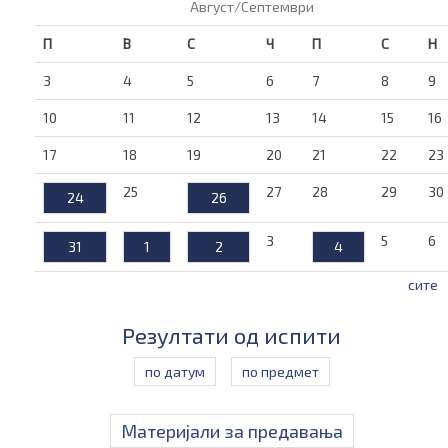
Август/Септември
П
В
С
Ч
П
С
Н
3
4
5
6
7
8
9
10
11
12
13
14
15
16
17
18
19
20
21
22
23
25
27
28
29
30
24
26
3
5
6
31
1
2
4
сите
Резултати од испити
по датум
по предмет
Материјали за предавања