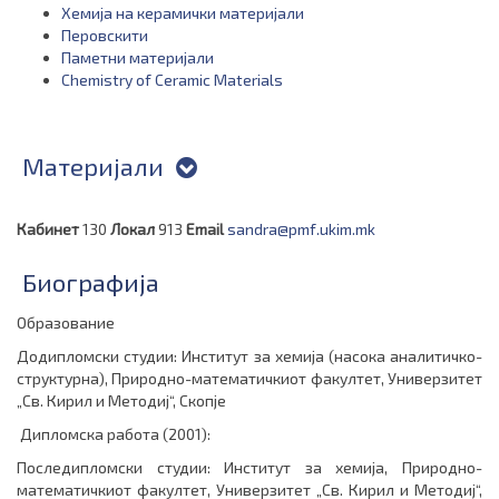
Хемија на керамички материјали
Перовскити
Паметни материјали
Chemistry of Ceramic Materials
Материјали
Кабинет
130
Локал
913
Email
sandra@pmf.ukim.mk
Биографија
Образование
Додипломски студии: Институт за хемија (
насока аналитичко-
структурна),
Природно-математичкиот факултет, Универзитет
„Св. Кирил и Методиј“, Скопје
Дипломска работа (2001):
Последипломски студии: И
нститут за хемија
, Природно-
математичкиот факултет, Универзитет „Св. Кирил и Методиј“,