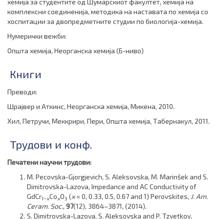
хемија за студентите од Шумарскиот факултет, хемија на
комплексни соединенија, методика на наставата по хемија со
хоспитации за дво­пред­мет­ни­те студии по биологија-хемија.
Нумерички вежби:
Општа хемија, Неорганска хемија (Б-ниво)
Книги
Преводи:
Шрајвер и Аткинс, Неорганска хемија, Микена, 2010.
Хил, Петручи, Меккрири, Пери, Општа хемија, Табернакул, 2011.
Трудови и конф.
Печатени научни трудови:
M. Pecovska-Gjorgjevich, S. Aleksovska, M. Marinšek and S.
Dimitrovska-Lazova, Impedance and AC Conductivity of
GdCr
Co
O
(
x
= 0, 0.33, 0.5, 0.67 and 1) Perovskites,
J. Am.
1−
x
x
3
Ceram. Soc.
,
97
(12), 3864–3871, (2014).
S. Dimitrovska-Lazova, S. Aleksovska and P. Tzvetkov,