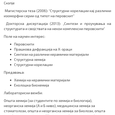
Скопје
Магистерска теза (2006):
“Структурни корелации кај различни
изоморфни серии од типот на перовскит”
Докторска дисертација (2013):
„Синтези и проучувања на
структурата и својствата на некои комплексни перовскити“
Поле на научен интерес:
Перовскити
Прашкова дифракција на Х-зраци
Синтези на различни керамички материјали
Структурна хемија
Структурни корелации
Предавања:
Хемија на керамички материјали
Еколошка биохемија
Лабораториски вежби:
Општа хемија (за студентите по хемија и биологија),
неорганска хемија (А и Б ниво),
медицинска хемија за
стоматолози, општа и неорганска хемија за биолози, општа