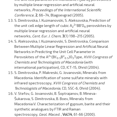
2
6
by multiple linear regression and artificial neural
networks,
Proceedings of the International Scientific
Conference
,
2
, 66–74, Blagoevgrad (2005).
S. Dimitrovska
, I. Kuzmanovski, S. Aleksovska, Prediction of
2+
the unit cell edge length of cubic A
BB′O
perovskites by
2
6
multiple linear regression and artificial neural
networks,
Cent. Eur. J. Chem
,
3
(1) 198–215 (2005).
S. Aleksovska, I. Kuzmanovski,
S. Dimitrovska
, Comparison
Between Multiple Linear Regression and Artificial Neural
Networks in Predicting the Unit Cell Parameter in
2+
Perovskites of the A
(B¢
B²
)O
Type,
XVIII Congress of
0.5
0.5
3
Chemists and Technologists of Macedonia
(with
international participation), CD, ICT-15, Оhrid (2004).
S. Dimitrovska
, P. Makreski, G. Jovanovski, Minerals from
Macedonia. Identification of some sulfate minerals with
infrared spectroscopy,
XVIII Congress of Chemists and
Technologists of Macedonia
, CD, SSC-6, Ohrid (2004).
V. Stefov, G. Jovanovski, B. Šoptrajanov, B. Mineva-
Šukarova,
S. Dimitrovska
, B. Boev, Minerals from
Macedonia:V. Characterization of gypsum, barite and their
synthetic analogues by FTIR and Raman
spectroscopy,
Geol. Maced. ,
Vol.14
, 61-66 (2000).