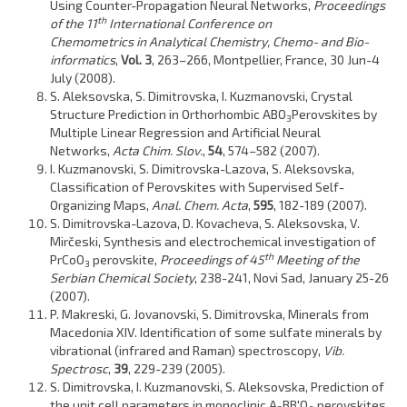
Using Counter-Propagation Neural Networks,
Proceedings
th
of the
11
International Conference on
Chemometrics
in
Analytical Chemistry,
Chemo- and Bio-
informatics
,
Vol.
3
, 263–266, Montpellier, France, 30 Jun-4
July (2008).
S. Aleksovska,
S. Dimitrovska
, I. Kuzmanovski, Crystal
Structure Prediction in Orthorhombic ABO
Perovskites by
3
Multiple Linear Regression and Artificial Neural
Networks,
Acta Chim. Slov.
,
54
, 574–582 (2007).
I. Kuzmanovski,
S. Dimitrovska-Lazova
, S. Aleksovska,
Classification of Perovskites with Supervised Self-
Organizing Maps,
Anal. Chem. Acta
,
595
, 182-189 (2007).
S. Dimitrovska-Lazova
, D. Kovacheva, S. Aleksovska, V.
Mirčeski, Synthesis and electrochemical investigation of
th
PrCoO
perovskite,
Proceedings of 45
Meeting of the
3
Serbian Chemical Society
, 238-241, Novi Sad, January 25-26
(2007).
P. Makreski, G. Jovanovski,
S. Dimitrovska
, Minerals from
Macedonia XIV. Identification of some sulfate minerals by
vibrational (infrared and Raman) spectroscopy,
Vib.
Spectrosc
,
39
, 229-239 (2005).
S. Dimitrovska
, I. Kuzmanovski, S. Aleksovska, Prediction of
the unit cell parameters in monoclinic A
BB′O
perovskites