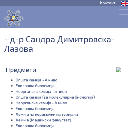
Контакт
- д-р Сандра Димитровска-
Лазова
Предмети
Општа хемија - А ниво
Еколошка биохемија
Неорганска хемија - Б ниво
Општа хемија (за молекуларна биологија)
Неорганска хемија - А ниво
Еколошка биохемија
Хемија на керамички материјали
Хемија (Машински факултет)
Еколошка биохемија