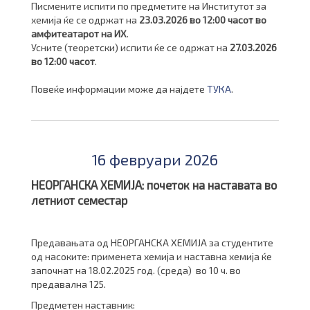
Писмените испити по предметите на Институтот за
хемија ќе се одржат на
23.03.2026 во 12:00 часот во
амфитеатарот на ИХ
.
Усните (теоретски) испити ќе се одржат на
27.03.2026
во 12:00 часот
.
Повеќе информации може да најдете
ТУКА
.
16 февруари 2026
НЕОРГАНСКА ХЕМИЈА: почеток на наставата во
летниот семестар
Предавањата од НЕОРГАНСКА ХЕМИЈА за студентите
од насоките: применета хемија и наставна хемија ќе
започнат на 18.02.2025 год. (среда) во 10 ч. во
предавална 125.
Предметен наставник: