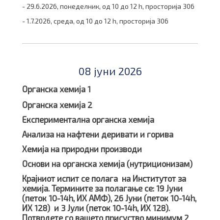
- 29.6.2026, понеделник, од 10 до 12 h, просторија 306
- 1.7.2026, среда, од 10 до 12 h, просторија 306
08 јуни 2026
Органска хемија 1
Органска хемија 2
Експериментална органска хемија
Анализа на нафтени деривати и горива
Хемија на природни производи
Основи на органска хемија (нутриционизам)
Крајниот испит се
полага на Институтот за
хемија. Термините за полагање се:
19
Јуни
(п
еток
10-1
4
h, ИХ АМФ),
26
Јуни
(п
еток
10-1
4
h,
ИХ
128
)
и 3 Јули
(п
еток
10-1
4
h, ИХ
128).
Потврдете го вашето присуство
минимум 2