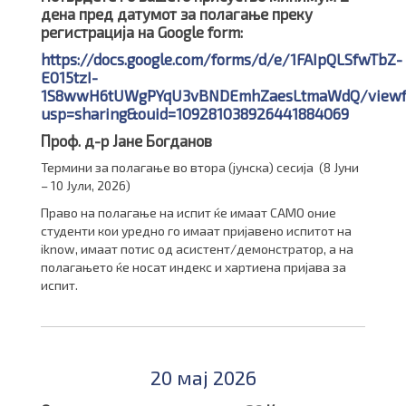
дена пред датумот за полагање преку
регистрација на Google form:
https://docs.google.com/forms/d/e/1FAIpQLSfwTbZ-
E015tzI-
1S8wwH6tUWgPYqU3vBNDEmhZaesLtmaWdQ/viewf
usp=sharing&ouid=109281038926441884069
Проф. д-р Јане Богданов
Термини за полагање во втора (јунска) сесија (8 Јуни
– 10 Јули, 2026)
Право на полагање на испит ќе имаат САМО оние
студенти кои уредно го имаат пријавено испитот на
iknow, имаат потис од асистент/демонстратор, а на
полагањето ќе носат индекс и хартиена пријава за
испит.
20 мај 2026