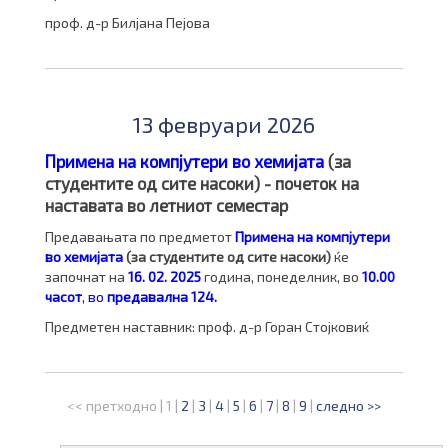
проф. д-р Билјана Пејова
13 февруари 2026
Примена на компјутери во хемијата
(за
студентите од сите насоки) - почеток на
наставата во летниот семестар
Предавањата по предметот
Примена на компјутери
во хемијата
(за студентите од сите насоки)
ќе
започнат на
16. 02. 2025
година, понеделник, во
10.00
часот
, во
предавална 124.
Предметен наставник: проф. д-р Горан Стојковиќ
<< претходно
|
1
|
2
|
3
|
4
|
5
|
6
|
7
|
8
|
9
|
следно >>