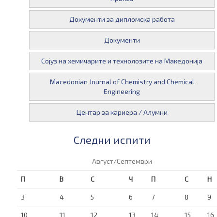
Документи за дипломска работа
Документи
Сојуз на хемичарите и технолозите на Македонија
Macedonian Journal of Chemistry and Chemical
Engineering
Центар за кариера / Алумни
Следни испити
Август/Септември
П
В
С
Ч
П
С
Н
3
4
5
6
7
8
9
10
11
12
13
14
15
16