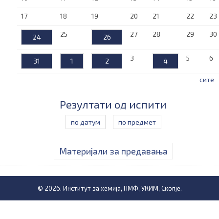
17
18
19
20
21
22
23
25
27
28
29
30
24
26
3
5
6
31
1
2
4
сите
Резултати од испити
по датум
по предмет
Материјали за предавања
© 2026. Институт за хемија, ПМФ, УКИМ, Скопје.